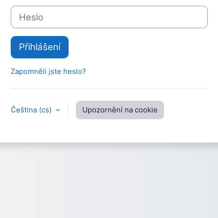
Heslo
Přihlášení
Zapomněli jste heslo?
Čeština ‎(cs)‎
Upozornění na cookie